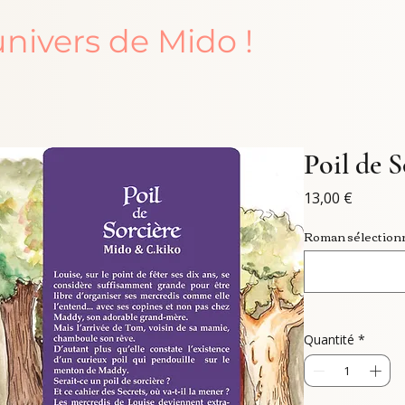
univers de Mido !
Poil de S
Prix
13,00 €
Roman sélectionn
Quantité
*