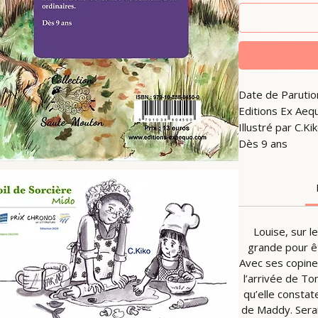
Date de Parutio
Editions Ex Aeq
Illustré par C.Ki
Dès 9 ans
Louise, sur l
grande pour êt
Avec ses copine
l’arrivée de To
qu’elle constat
de Maddy. Serai