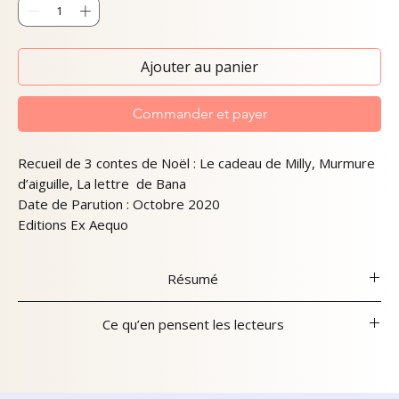
Ajouter au panier
Commander et payer
Recueil de 3 contes de Noël : Le cadeau de Milly, Murmure
d’aiguille, La lettre de Bana
Date de Parution : Octobre 2020
Editions Ex Aequo
Résumé
Les héros de ces trois contes sont des enfants
Ce qu’en pensent les lecteurs
d’aujourd’hui. Ils s'appellent Milly, Arthur et Bana. Ils se
posent des questions, ont envie d’aider ceux qu’ils aiment,
Babelio
de vivre en harmonie, de savourer des joies simples dans
un monde en paix. Chacun à leur manière, c’est ce qu’ils