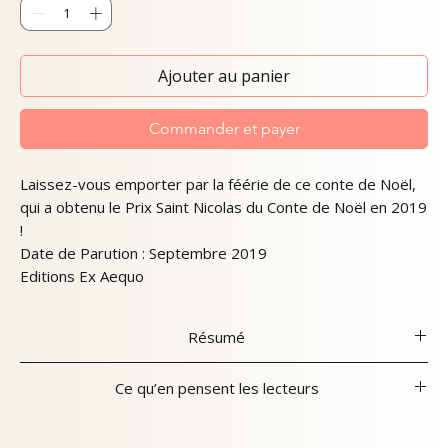
Ajouter au panier
Commander et payer
Laissez-vous emporter par la féérie de ce conte de Noël,
qui a obtenu le Prix Saint Nicolas du Conte de Noël en 2019
!
Date de Parution : Septembre 2019
Editions Ex Aequo
Résumé
Il était une fois une poupée toute sage dans sa boule de
Ce qu’en pensent les lecteurs
verre remisée dans un vieux grenier. Maé fit sa
connaissance un jour de décembre et cette rencontre la
Babelio
bouleversa, elle qui se sentait trop grande pour