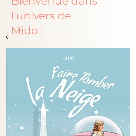
Bienvenue dans
l'univers de
Mido !