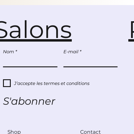
s’émerveiller. Décidément, cette année, rien ne
ressemblait aux Noëls d’avant. Pourtant Maé découvrira
que la magie de Noël appartient à ceux qui savent aimer...
Salons
et secouer les boules oubliées pour faire tomber la neige.
Un joli conte de Noël qui donne envie d’aller chiner dans les
greniers.
Nom
E-mail
J’accepte les termes et conditions
S'abonner
Shop
Contact