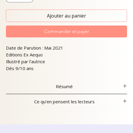
Ajouter au panier
Commander et payer
Date de Parution : Mai 2021
Editions Ex Aequo
Illustré par l’autrice
Dès 9/10 ans
Résumé
C’est mercredi et Lilou accompagne sa grand-mère au
Ce qu’en pensent les lecteurs
Parc. Mais cet après-midi-là, sa
vie va doucement glisser dans une étrange quête, lorsque
Babelio
par mégarde une jeune
tourterelle heurte un lampadaire et se blesse. Avec Max,
elle décide de rendre visite à