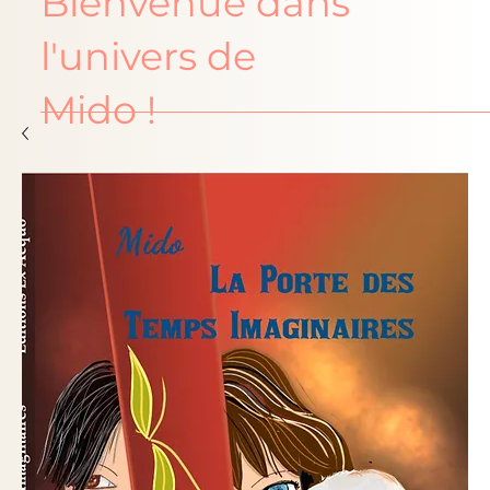
Bienvenue dans
l'univers de
Mido !