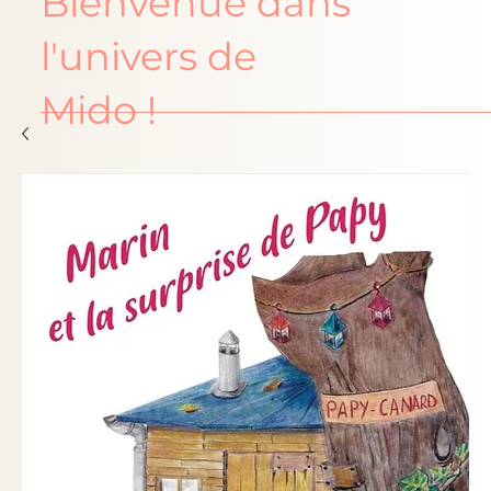
Bienvenue dans
l'univers de
Mido !